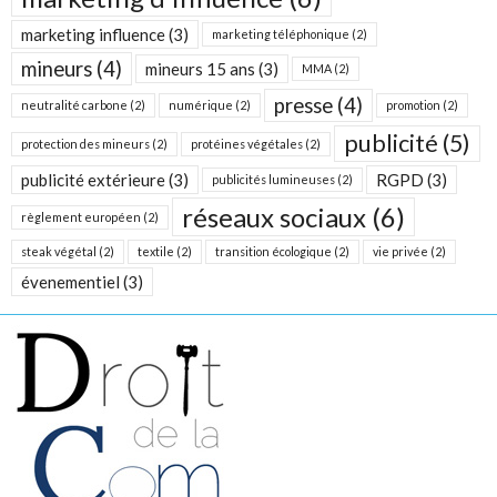
marketing influence
(3)
marketing téléphonique
(2)
mineurs
(4)
mineurs 15 ans
(3)
MMA
(2)
presse
(4)
neutralité carbone
(2)
numérique
(2)
promotion
(2)
publicité
(5)
protection des mineurs
(2)
protéines végétales
(2)
publicité extérieure
(3)
RGPD
(3)
publicités lumineuses
(2)
réseaux sociaux
(6)
règlement européen
(2)
steak végétal
(2)
textile
(2)
transition écologique
(2)
vie privée
(2)
évenementiel
(3)