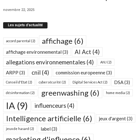
novembre 22, 2025
Les sujets d’actualité
affichage
(6)
accord parental
(2)
AI Act
(4)
affichage environnemental
(3)
allegations environnementales
(4)
ANJ
(2)
cnil
(4)
ARPP
(3)
commission europeenne
(3)
DSA
(3)
Conseil d'Etat
(2)
cybersécurité
(2)
Digital Services Act
(2)
greenwashing
(6)
désinformation
(2)
home media
(2)
IA
(9)
influenceurs
(4)
Intelligence artificielle
(6)
jeux d'argent
(3)
label
(3)
jeux de hasard
(2)
marketing d'influence
(6)