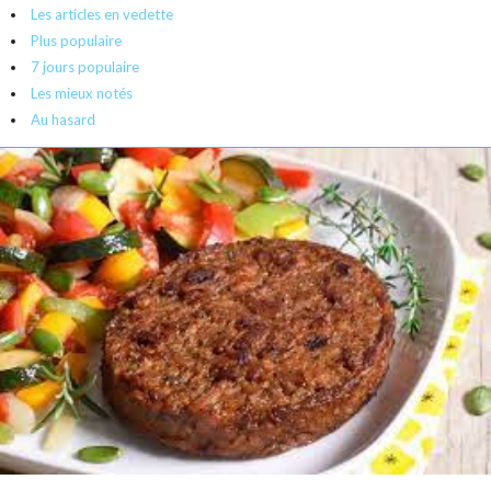
a
Les articles en vedette
c
Plus populaire
o
7 jours populaire
m
Les mieux notés
Au hasard