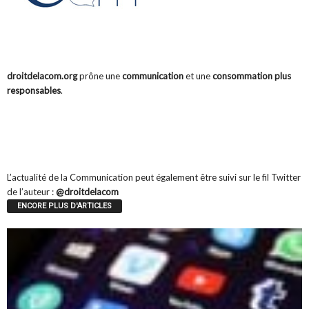
droitdelacom.org
est un blog consacré à la
réglementation
et aux règles
déontologiques
applicables à la
Communication
et à la
Publicité
.
droitdelacom.org
prône une
communication
et une
consommation plus
responsables
.
droitdelacom.org
est tenu, au fil de l’actualité, par Henri Rivollier,
spécialiste du droit de la Communication. Il est l’auteur de l’ouvrage « Le
Droit de la Communication et de la Publicité » paru aux Editions Le Génie
des Glaciers (3ème édition).
L’actualité de la Communication peut également être suivi sur le fil Twitter
de l’auteur :
@droitdelacom
ENCORE PLUS D'ARTICLES