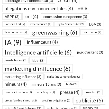
AI Act
(4)
affichage environnemental
(3)
allegations environnementales
(4)
ANJ
(2)
cnil
(4)
ARPP
(3)
commission europeenne
(3)
DSA
(3)
Conseil d'Etat
(2)
cybersécurité
(2)
Digital Services Act
(2)
greenwashing
(6)
désinformation
(2)
home media
(2)
IA
(9)
influenceurs
(4)
Intelligence artificielle
(6)
jeux d'argent
(3)
label
(3)
jeux de hasard
(2)
marketing d'influence
(6)
marketing influence
(3)
marketing téléphonique
(2)
mineurs
(4)
mineurs 15 ans
(3)
MMA
(2)
presse
(4)
neutralité carbone
(2)
numérique
(2)
promotion
(2)
publicité
(5)
protection des mineurs
(2)
protéines végétales
(2)
publicité extérieure
(3)
RGPD
(3)
publicités lumineuses
(2)