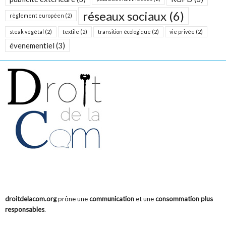
réseaux sociaux
(6)
règlement européen
(2)
steak végétal
(2)
textile
(2)
transition écologique
(2)
vie privée
(2)
évenementiel
(3)
droitdelacom.org
est un blog consacré à la
réglementation
et aux règles
déontologiques
applicables à la
Communication
et à la
Publicité
.
droitdelacom.org
prône une
communication
et une
consommation plus
responsables
.
droitdelacom.org
est tenu, au fil de l’actualité, par Henri Rivollier,