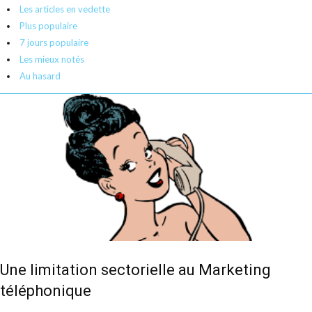
a
Les articles en vedette
c
Plus populaire
o
7 jours populaire
m
Les mieux notés
Au hasard
Une limitation sectorielle au Marketing
téléphonique